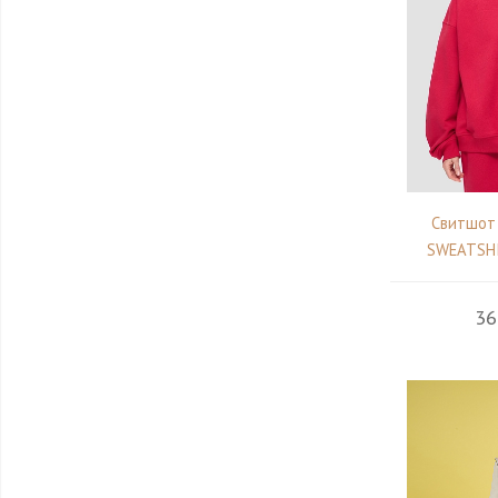
Свитшот
SWEATSHIR
36