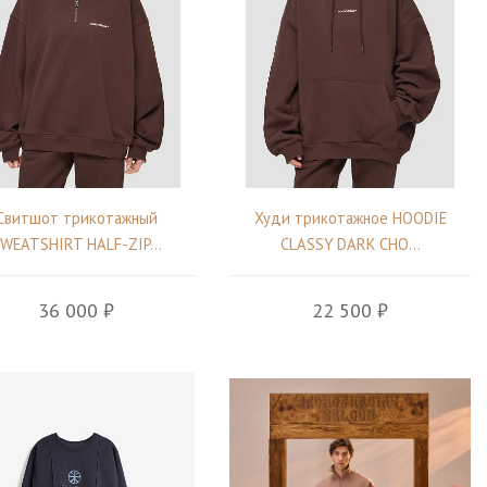
Свитшот трикотажный
Худи трикотажное HOODIE
WEATSHIRT HALF-ZIP...
CLASSY DARK CHO...
36 000 ₽
22 500 ₽