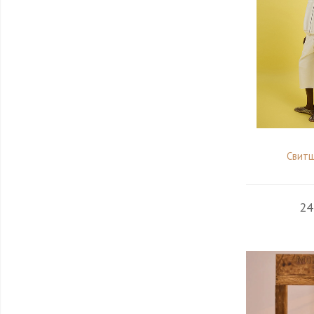
Свит
24