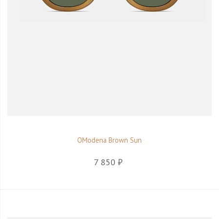
ОModena Brown Sun
7 850 ₽