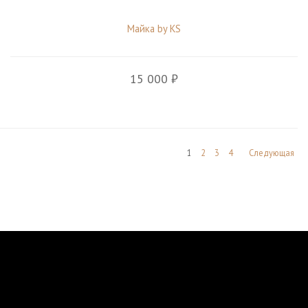
Майка by KS
15 000 ₽
1
2
3
4
Следующая