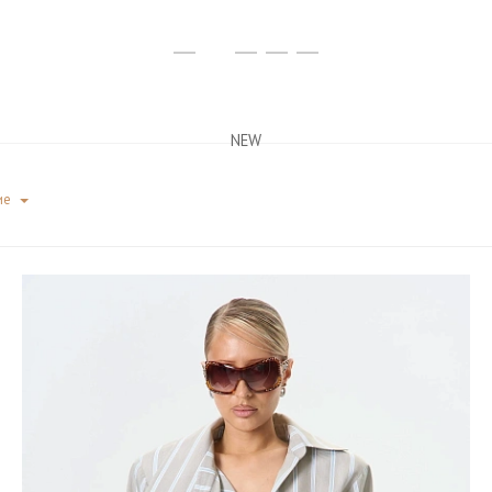
NEW
ие