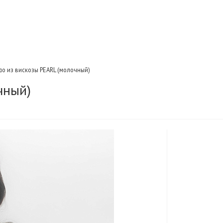
о из вискозы PEARL (молочный)
чный)