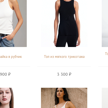
Т
майка в рубчик
Топ из мягкого трикотажа
 900 ₽
3 300 ₽