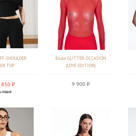
OFF-SHOULDER
Боди GLITTER OCCASION
NEN TOP
(LOVE EDITION)
9 900 ₽
 850 ₽
5 700 ₽