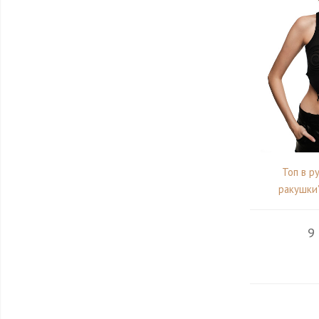
Топ в р
ракушки"
9