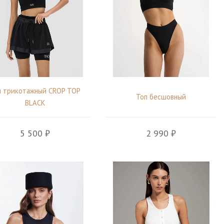
п трикотажный CROP TOP
Топ бесшовный
BLACK
5 500 ₽
2 990 ₽