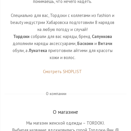
понимаешь, что нечего надеть.
Специально для вас, Тордоки с коллегами из fashion и
beauty индустрии Хабаровска подготовили 8 нарядов
на любую погоду и случай!
Тордоки
собрали для вас наряды, бренд
Сапункова
дополнили наряды аксессуарами,
Баскони
и
Витачи
обули, а
Лунатека
приготовили айтими для красоты
кожи и волос.
Смотреть SHOPLIST
О компании
О магазине
Мы магазин женской одежды – TORDOKI.
Выбирая название, вдохновились горой Тордоки-Яни. (В